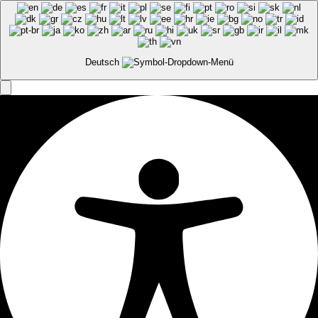
SHOP
WARENKORB
MEIN KONTO
Deutsch
Bestellung bestätigen &
absenden
Deine Bestellung scheint keine Produkte zu enthalten. Bitte
überprüfe deinen
Warenkorb
.
Pyrkerstraße 76, 5630 Bad Hofgastein