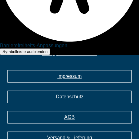
fleischhauerei@hutegger.at
06432 6755
Barrierefreiheits-Anpassungen
Symbolleiste ausblenden
Hutegger Fleischhauerei
Impressum
Datenschutz
AGB
Versand & Lieferung