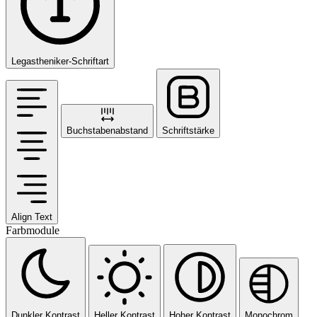
Legastheniker-Schriftart
Buchstabenabstand
Schriftstärke
Align Text
Farbmodule
Dunkler Kontrast
Heller Kontrast
Hoher Kontrast
Monochrom