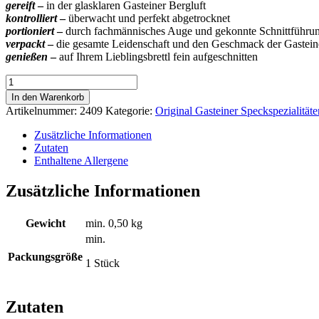
gereift
–
in der glasklaren Gasteiner Bergluft
kontrolliert
–
überwacht und perfekt abgetrocknet
portioniert
–
durch fachmännisches Auge und gekonnte Schnittführu
verpackt
–
die gesamte Leidenschaft und den Geschmack der Gastein
genießen
–
auf Ihrem Lieblingsbrettl fein aufgeschnitten
Original
Gasteiner
In den Warenkorb
Karreespeck
Artikelnummer:
2409
Kategorie:
Original Gasteiner Speckspezialitäte
Menge
Zusätzliche Informationen
Zutaten
Enthaltene Allergene
Zusätzliche Informationen
Gewicht
min.
0,50 kg
min.
Packungsgröße
1 Stück
Zutaten