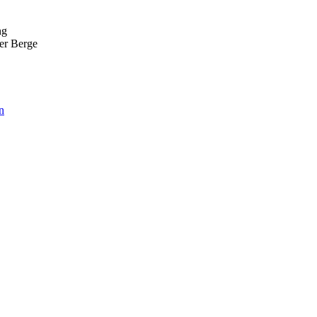
ng
er Berge
n