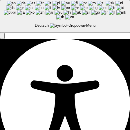
SHOP
WARENKORB
MEIN KONTO
Deutsch
Lagerhaus Oberes Ennstal
reg.Gen.m.b.H.
Pyrkerstraße 76, 5630 Bad Hofgastein
fleischhauerei@hutegger.at